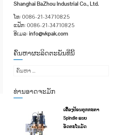
Shanghai BaZhou Industrial Co., Ltd.
ໂທ: 0086-21-34710825
ແຟັກ: 0086-21-34710825
ອີເມລ:
info@vkpak.com
ຄົ້ນຫາຜະລິດຕະພັນທີ່ນີ້
ຄົ້ນຫາ
ສຳລັບ:
ທ່ານອາດຈະມັກ
ເຄື່ອງປ້ອນຕຸກກະຕາ
Spindle ແບບ
ອັດຕະໂນມັດ