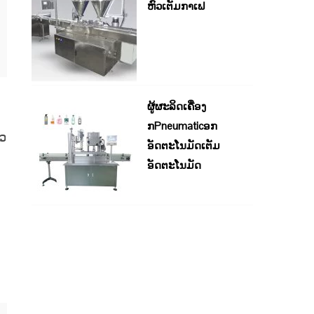
ຫົວເຕັມກາເຟ
ຜູ້ຜະລິດເຄື່ອງ
ກPneumaticອກ
ຼວ
ອັດຕະໂນມັດເຕັມ
ອັດຕະໂນມັດ