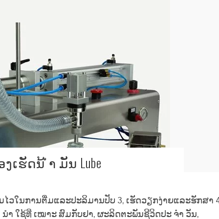
ງເຮັດນ້ ຳ ມັນ Lube
ວາມໄວໃນການຕື່ມແລະປະລິມານປັບ 3, ເຮັດວຽກງ່າຍແລະຮັກສາ 4
 ນຳ ໃຊ້ທີ່ ເໝາະ ສົມກັບຢາ, ຜະລິດຕະພັນຊີວິດປະ ຈຳ ວັນ,