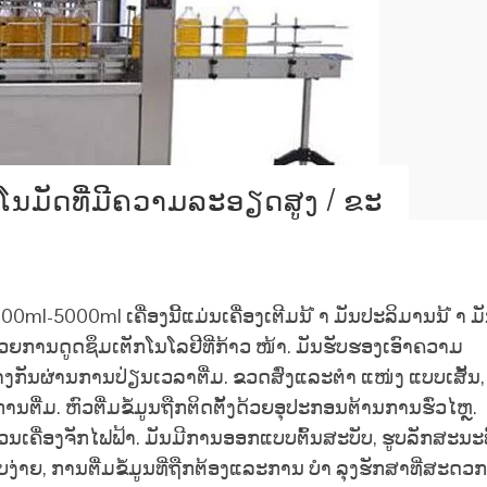
ດຕະໂນມັດທີ່ມີຄວາມລະອຽດສູງ / ຂະ
2000ml-5000ml ເຄື່ອງນີ້ແມ່ນເຄື່ອງເຕີມນ້ ຳ ມັນປະລິມານນ້ ຳ ມ
າດ້ວຍການດູດຊຶມເຕັກໂນໂລຢີທີ່ກ້າວ ໜ້າ. ມັນຮັບຮອງເອົາຄວາມ
ງກັນຜ່ານການປ່ຽນເວລາຕື່ມ. ຂວດສົ່ງແລະຕໍາ ແໜ່ງ ແບບເສັ້ນ,
ື່ມ. ຫົວຕື່ມຂໍ້ມູນຖືກຕິດຕັ້ງດ້ວຍອຸປະກອນຕ້ານການຮົ່ວໄຫຼ.
່ວນເຄື່ອງຈັກໄຟຟ້າ. ມັນມີການອອກແບບຕົ້ນສະບັບ, ຮູບລັກສະນະທ
ງ່າຍ, ການຕື່ມຂໍ້ມູນທີ່ຖືກຕ້ອງແລະການ ບຳ ລຸງຮັກສາທີ່ສະດວກ