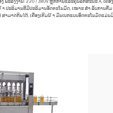
 ພະລັງງານ: 220 / 380V ຫຼັກການແລະຄຸນລັກສະນະ A, ເຄື່ອ
ນ້ ຳ ປະລິມານທີ່ມີປະລິມານອັດຕະໂນມັດ, ເໝາະ ສຳ ລັບການຕື່ມ
ມັນ B ສາມາດກິນໄດ້, ເຄື່ອງເຕີມນ້ ຳ ມັນເບກແບບອັດຕະໂນມັດແມ່ນມ