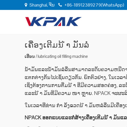
Shanghai, ຈີນ
+86-18912389279(WhatsApp)
ເຄື່ອງເຕີມນ້ ຳ ມັນລໍ່
ເຮືອນ
/
lubricating oil filling machine
ນໍ້າມັນແລະນໍ້າມັນລໍ່ລື່ນສາມາດລະດັບຄວາມຫນືດຈາກຕ
ແຕກຕ່າງກັນໄປເຊັ່ນດຽວກັນ. ຍົກຕົວຢ່າງ, ໃນເວລາທ
ເຊິ່ງຕ້ອງການການຕື່ມນ້ ຳ ທີ່ມີຄວາມສອດຄ່ອງ, ລະດ
ແລະນ້ ຳ ມັນທີ່ມີຄວາມ ໜາ ຫຼາຍ. NPACK ຈະຜະລິດອຸ
ໃນເວລາທີ່ທ່ານ ກຳ ລັງຂວດນ້ ຳ ມັນຫລໍ່ລື່ນມີເຄື່ອ
NPACK ອອກແບບແລະກໍ່ສ້າງເຄື່ອງເຕີມນ້ ຳ ມັນແລະອ