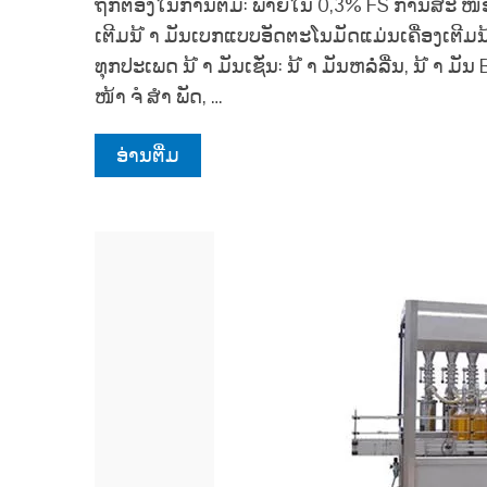
ຖືກຕ້ອງໃນການຕື່ມ: ພາຍໃນ 0,3% FS ການສະ ໜອງ
ເຕີມນ້ ຳ ມັນເບກແບບອັດຕະໂນມັດແມ່ນເຄື່ອງເຕີມ
ທຸກປະເພດ ນ້ ຳ ມັນເຊັ່ນ: ນ້ ຳ ມັນຫລໍ່ລື່ນ, ນ້ ຳ 
ໜ້າ ຈໍ ສຳ ພັດ, …
ອ່ານ​ຕື່ມ