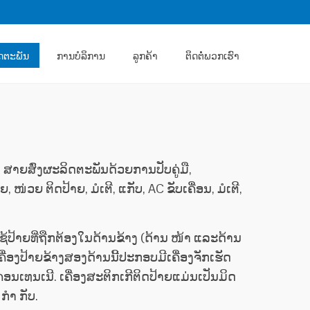
ດຕະພັນ
ການບໍລິການ
ລູກຄ້າ
ຕິດ​ຕໍ່​ພວກ​ເຮົາ
 ສາຍສົ່ງຜະລິດຕະພັນດ້ວຍການປັບຄູ່ມື,
 ຕິດປ້າຍ, ມໍເຕີ, ແກັບ, AC ຂັບເຄື່ອນ, ມໍເຕີ,
ໃຊ້ປ້າຍທີ່ຖືກຕ້ອງໃນດ້ານຂ້າງ (ດ້ານ ໜ້າ ແລະດ້ານ
ຄື່ອງປ້າຍຂ້າງສອງດ້ານນີ້ປະກອບມີເຄື່ອງຈັກເຮັດ
ນເທນເນີ. ເຄື່ອງສະຕິກເກີຕິດປ້າຍແມ່ນເປັນມິດ
 ກຳ ກັບ.