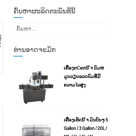
ຄົ້ນຫາຜະລິດຕະພັນທີ່ນີ້
ຄົ້ນຫາ
ສຳລັບ:
ທ່ານອາດຈະມັກ
ເຄື່ອງກCອກນ້ ຳ ນົມຫ
ມູນວຽນຂວດນົມທີ່ມີ
ຄວາມໄວສູງ
ເຄື່ອງເຮັດນ້ ຳ ມັນບັນຈຸ 5
Gallon / 3 Gallon / 20L /