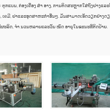
: ຕຸກແບນ, ກ່ອງເຄື່ອງ ສຳ ອາງ, ການຕິດສະຫຼາກໃສ່ຖົງຢາງແລະອ
ງ, ເຄມີ, ຢາແລະອຸດສາຫະກໍາອື່ນໆ. ມັນສາມາດເຮັດວຽກຢ່າງດຽວ
ັນທີຜະລິດ, ຈຳ ນວນຫລາຍແລະວັນ ໝົດ ອາຍຸໃນຂະນະທີ່ຕິດປ້າຍ.