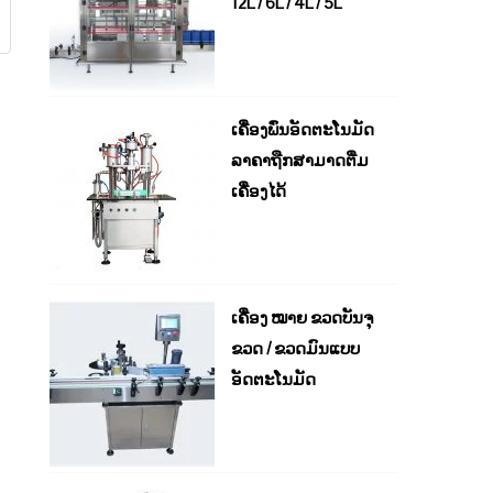
12L / 6L / 4L / 5L
ເຄື່ອງພົ່ນອັດຕະໂນມັດ
ລາຄາຖືກສາມາດຕື່ມ
ເຄື່ອງໄດ້
ເຄື່ອງ ໝາຍ ຂວດບັນຈຸ
ຂວດ / ຂວດມົນແບບ
ອັດຕະໂນມັດ