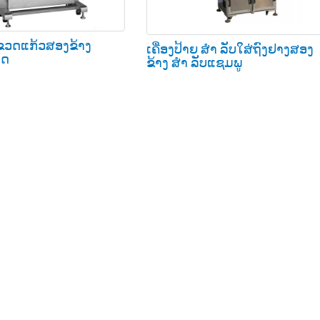
ຍຂວດແກ້ວສອງຂ້າງ
ເຄື່ອງປ້າຍ ສຳ ລັບໃສ່ຖົງຢາງສອງ
ັດ
ຂ້າງ ສຳ ລັບແຊມພູ