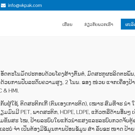
info@vkpak.com
ເຮືອນ
ກ່ຽວ​ກັບ​ພວກ​ເຮົາ
ຜະລິ
 ອັດຕະໂນມັດປະກອບດ້ວຍໂຄງສ້າງຕົ້ນຕໍ, ມົດສະກູຜະລິດຕະພັນ,
ການປັບລະດັບຄວາມສູງ, 2 ໂນນ. ຂອງ ໜ່ວຍ ແຈກເຄື່ອງປ້າຍ, ໜ່ວຍ
LC & HMI.
ັບຜູ້ໃຊ້, ຕິດສະຕິກເກີ້ (ຕົນເອງເກາະຕິດ), ເໝາະ ສົມທີ່ຈະ ນຳ 
ີ່ຫຼ່ຽມມົນມີ PET, ພາດສະຕິກ, HDPE, LDPE, ແກ້ວຫລືດ້ານອື່ນໆ ເ
ວາມທັນສະ ໄໝ, ປ້າຍລະບົບໃຍແກ້ວນໍາແສງແລະລະບົບກວດຈັບຕູ້ຄອ
ແລະບໍ່ ຈຳ ເປັນຕ້ອງມີຂໍ້ມູນການປ້ອນຂໍ້ມູນ ສຳ ລັບຂະ ໜາດ ປ້າຍ