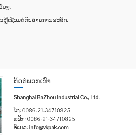
ື່ນໆ.
ຫຼືເຊື່ອມຕໍ່ກັບສາຍການຜະລິດ.
ຕິດ​ຕໍ່​ພວກ​ເຮົາ
Shanghai BaZhou Industrial Co., Ltd.
ໂທ: 0086-21-34710825
ແຟັກ: 0086-21-34710825
ອີເມລ:
info@vkpak.com