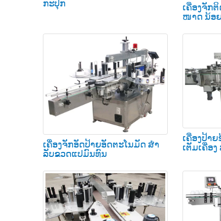
ກະປຸກ
ເຄື່ອງຈັກ
ໜາດ ນ້ອ
ເຄື່ອງປ້
ເຄື່ອງຈັກອັດປ້າຍອັດຕະໂນມັດ ສຳ
ເຕັມເຄື່ອງ
ລັບຂວດແປມົນທົນ