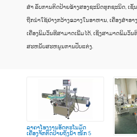
ສຳ ລັບການຕິດປ້າຍຂ້າງສອງຊະນິດທຸກຊະນິດ, ເຊັ່ນ
ຖືກນໍາໃຊ້ຢ່າງກວ້າງຂວາງໃນອາຫານ, ເຄື່ອງສໍາອາ
ເຄື່ອງພິມວັນທີສາມາດເພີ່ມໄດ້, ເຊິ່ງສາມາດພິມວ
ສະຫນັບສະຫນູນການປັບແຕ່ງ.
ລາຄາໂຮງງານອັດຕະໂນມັດ
ເຄື່ອງຈັກຕິດປ້າຍຖັງນໍ້າ ໜັກ 5