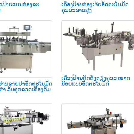
ຕິດປ້າຍແບນກ່ອງຂະ
ເຄື່ອງປ້າຍກ່ອງເຈ້ຍອັດຕະໂນມັດ
ຍ
ຄຸນນະພາບສູງ
ເຄື່ອງປ້າຍຕິດຕັ້ງຕຽງຄູ່ຂະ ໜາດ
ນ້ອຍແບບອັດຕະໂນມັດ
າຍຮ້ານຂາຍຢາອັດຕະໂນມັດ
 ສຳ ລັບຕຸກຂວດເຄື່ອງດື່ມ