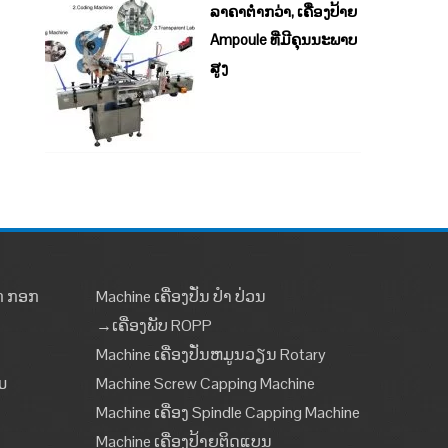
ລາຄາຕໍ່າກວ່າ, ເຄື່ອງປ້າຍ
Ampoule ທີ່ມີຄຸນນະພາບ
ສູງ
າກ ກອກ
Machine ເຄື່ອງປັ່ນ ປຳ ປ່ວນ
→ເຄື່ອງພັບ ROPP
Machine ເຄື່ອງປັ່ນຫມູນວຽນ Rotary
ມ
Machine Screw Capping Machine
Machine ເຄື່ອງ Spindle Capping Machine
Machine ເຄື່ອງປ້າຍຕິດແບນ