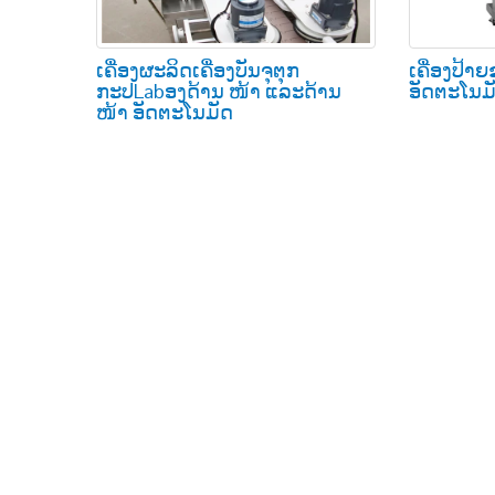
ເຄື່ອງຜະລິດເຄື່ອງບັນຈຸຕຸກ
ເຄື່ອງປ້າ
ກະປLabອງດ້ານ ໜ້າ ແລະດ້ານ
ອັດຕະໂນມ
ໜ້າ ອັດຕະໂນມັດ