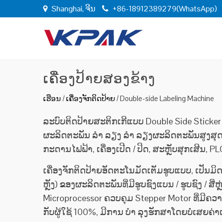
Shanghai, ຈີນ
+86-18912389279(WhatsApp)
ເຄື່ອງປ້າຍສອງຂ້າງ
ເຮືອນ
/
ເຄື່ອງຈັກຕິດປ້າຍ
/
Double-side Labeling Machine
ລະບົບຕິດປ້າຍສະຕິກເກີແບບ Double Side Sticker
ຜະລິດຕະພັນ ລຳ ລຽງ ລຳ ລຽງຜະລິດຕະພັນສູງສຸດດ້ວຍ
ກະດານໄຟຟ້າ, ເຄື່ອງເປີດ / ປິດ, ສະຫຼັບສຸກເສີນ, P
ເຄື່ອງຈັກຕິດປ້າຍອັດຕະໂນມັດເຕັມຮູບແບບ, ເປັນມິດກ
ຫຼັງ) ຂອງຜະລິດຕະພັນທີ່ມີຮູບຊົງແບນ / ຮູບຊົງ / ສ
Microprocessor ຄວບຄຸມ Stepper Motor ທີ່ມີຄ
ກັບຜູ້ໃຊ້ 100%, ມີການ ບຳ ລຸງຮັກສາໂດຍບໍ່ເສຍຄ່າ