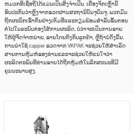
ຫມວກທີ່ເຊື່ອຖືໄດ້ແມ່ນເປັນສິ່ງຈໍາເປັນ. ເຄື່ອງຈັກເຫຼົ່ານີ້
ຮັບປະກັນວ່າຫຼັງຈາກຂວດຜ່ານສະຖານີບັນຈຸບັນຈຸ, ພວກມັນ
ຖືກຜະນຶກເຂົ້າກັນຢ່າງເຕັມທີ່ແລະກຽມພ້ອມສໍາລັບຂັ້ນຕອນ
ຕໍ່ໄປໃນລະບົບຕ່ອງໂສ້ການຜະລິດ, ບໍ່ວ່າຈະເປັນການຂາຍ
ໃຫ້ຜູ້ຈັດຈໍາຫນ່າຍ, ຂາຍໂດຍກົງກັບລູກຄ້າ, ຫຼືຖ້າບໍ່ດັ່ງນັ້ນ.
ການນໍາໃຊ້ capper ຂວດຈາກ VKPAK ຈະຊ່ວຍໃຫ້ສໍາເລັດ
ສາຍການຫຸ້ມຫໍ່ຂອງທ່ານແລະຈະຊ່ວຍໃຫ້ແນ່ໃຈວ່າ
ຜະລິດຕະພັນທີ່ທ່ານຂາຍໄດ້ຖືກຫຸ້ມຫໍ່ໃນລັກສະນະທີ່ມີ
ຄຸນນະພາບສູງ.