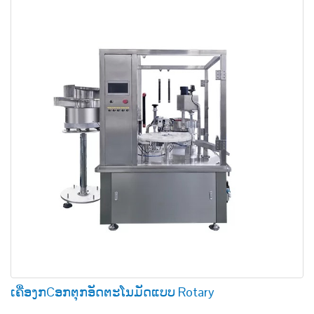
ເຄື່ອງກCອກຕຸກອັດຕະໂນມັດແບບ Rotary