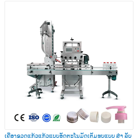
ເຄື່ອງຂວດແກ້ວແກ້ວແບບອັດຕະໂນມັດເຕັມຮູບແບບ ສຳ ລັບ