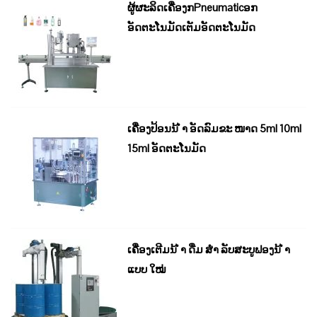
ຜູ້ຜະລິດເຄື່ອງກPneumaticອກ
ອັດຕະໂນມັດເຕັມອັດຕະໂນມັດ
ເຄື່ອງປ້ອນນ້ ຳ ອັດລົມຂະ ໜາດ 5ml 10ml
15ml ອັດຕະໂນມັດ
ເຄື່ອງເຕີມນ້ ຳ ດື່ມ ສຳ ລັບສະບູຟອງນ້ ຳ
ແບບ ໃໝ່