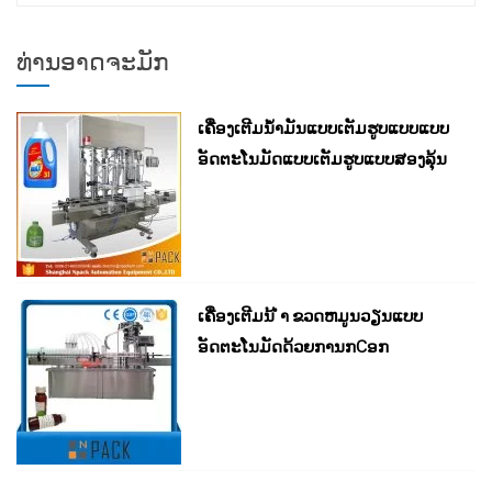
ສຳລັບ:
ທ່ານອາດຈະມັກ
ເຄື່ອງເຕີມນໍ້າມັນແບບເຕັມຮູບແບບແບບ
ອັດຕະໂນມັດແບບເຕັມຮູບແບບສອງລຸ້ນ
ເຄື່ອງເຕີມນ້ ຳ ຂວດຫມູນວຽນແບບ
ອັດຕະໂນມັດດ້ວຍການກCອກ