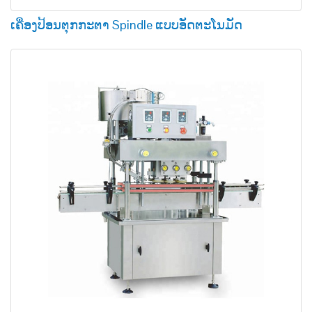
ເຄື່ອງປ້ອນຕຸກກະຕາ Spindle ແບບອັດຕະໂນມັດ