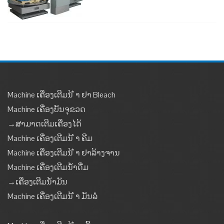
Machine ເຄື່ອງເຕີມນ້ ຳ ຢາ Bleach
Machine ເຄື່ອງບັນຈຸຂວດ
→ສາມາດເຕີມເຄື່ອງໄດ້
Machine ເຄື່ອງເຕີມນ້ ຳ ຄີມ
Machine ເຄື່ອງເຕີມນ້ ຳ ຢາລ້າງຈານ
Machine ເຄື່ອງເຕີມນໍ້າດື່ມ
→ເຄື່ອງເຕີມນໍ້າມັນ
Machine ເຄື່ອງເຕີມນ້ ຳ ມັນລໍ່