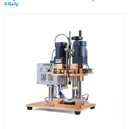
ແຊມພູ