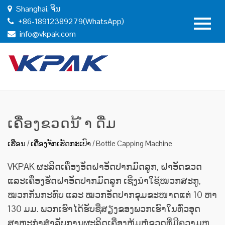
Shanghai, ຈີນ
+86-18912389279(WhatsApp)
info@vkpak.com
ເຄື່ອງຂວດນ້ ຳ ດື່ມ
ເຮືອນ
/
ເຄື່ອງຈັກເຮັດກະເປົາ
/
Bottle Capping Machine
VKPAK ຜະລິດເຄື່ອງອັດຝາອັດປາກມົດລູກ, ຝາອັດຂວດ
ແລະເຄື່ອງຮັດຝາອັດປາກມົດລູກ ເຊິ່ງນຳໃຊ້ໝວກສະກູ,
ໝວກກັນກະທົບ ແລະ ໝວກອັດປາກຂຸມຂະໜາດແຕ່ 10 ຫາ
130 ມມ. ພວກເຮົາໄດ້ຮັບຊື່ສຽງຂອງພວກເຮົາໃນທົ່ວອຸດ
ສາຫະກໍາສໍາລັບການຜະລິດເຄື່ອງຫຸ້ມຫໍ່ຂວດທີ່ມີຄວາມຫ