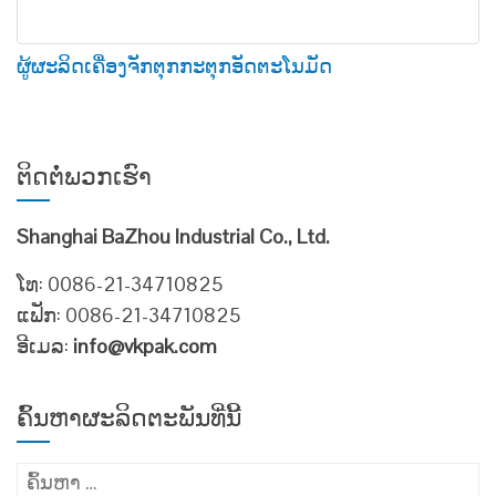
ຜູ້ຜະລິດເຄື່ອງຈັກຕຸກກະຕຸກອັດຕະໂນມັດ
ຕິດ​ຕໍ່​ພວກ​ເຮົາ
Shanghai BaZhou Industrial Co., Ltd.
ໂທ: 0086-21-34710825
ແຟັກ: 0086-21-34710825
ອີເມລ:
info@vkpak.com
ຄົ້ນຫາຜະລິດຕະພັນທີ່ນີ້
ຄົ້ນຫາ