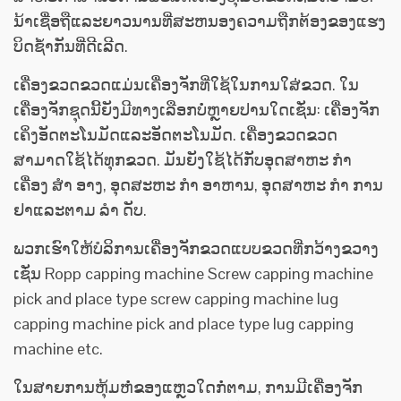
ນ້າເຊື່ອຖືແລະຍາວນານທີ່ສະຫນອງຄວາມຖືກຕ້ອງຂອງແຮງ
ບິດຊ້ໍາກັນທີ່ດີເລີດ.
ເຄື່ອງຂວດຂວດແມ່ນເຄື່ອງຈັກທີ່ໃຊ້ໃນການໃສ່ຂວດ. ໃນ
ເຄື່ອງຈັກຊຸດນີ້ຍັງມີທາງເລືອກບໍ່ຫຼາຍປານໃດເຊັ່ນ: ເຄື່ອງຈັກ
ເຄິ່ງອັດຕະໂນມັດແລະອັດຕະໂນມັດ. ເຄື່ອງຂວດຂວດ
ສາມາດໃຊ້ໄດ້ທຸກຂວດ. ມັນຍັງໃຊ້ໄດ້ກັບອຸດສາຫະ ກຳ
ເຄື່ອງ ສຳ ອາງ, ອຸດສະຫະ ກຳ ອາຫານ, ອຸດສາຫະ ກຳ ການ
ຢາແລະຕາມ ລຳ ດັບ.
ພວກເຮົາໃຫ້ບໍລິການເຄື່ອງຈັກຂວດແບບຂວດທີ່ກວ້າງຂວາງ
ເຊັ່ນ Ropp capping machine Screw capping machine
pick and place type screw capping machine lug
capping machine pick and place type lug capping
machine etc.
ໃນສາຍການຫຸ້ມຫໍ່ຂອງແຫຼວໃດກໍ່ຕາມ, ການມີເຄື່ອງຈັກ