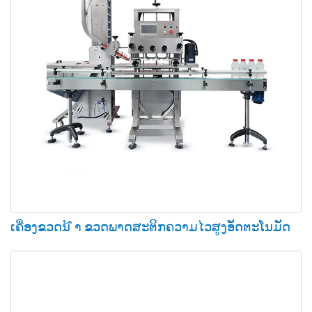
ເຄື່ອງຂວດນ້ ຳ ຂວດພາດສະຕິກຄວາມໄວສູງອັດຕະໂນມັດ