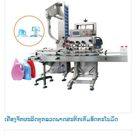
ເຄື່ອງຈັກຜະລິດຕຸກຂວດພາດສະຕິກເຕັມອັດຕະໂນມັດ