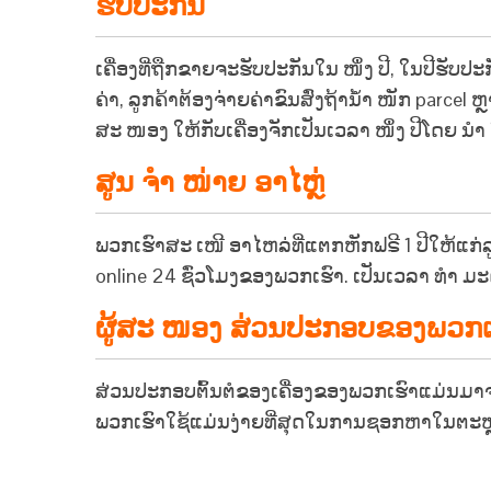
ຮັບປະກັນ
ເຄື່ອງທີ່ຖືກຂາຍຈະຮັບປະກັນໃນ ໜຶ່ງ ປີ, ໃນປີຮັບ
ຄ່າ, ລູກຄ້າຕ້ອງຈ່າຍຄ່າຂົນສົ່ງຖ້ານໍ້າ ໜັກ parcel
ສະ ໜອງ ໃຫ້ກັບເຄື່ອງຈັກເປັນເວລາ ໜຶ່ງ ປີໂດຍ ນຳ 
ສູນ ຈຳ ໜ່າຍ ອາໄຫຼ່
ພວກເຮົາສະ ເໜີ ອາໄຫລ່ທີ່ແຕກຫັກຟຣີ 1 ປີໃຫ້ແກ່ລູ
online 24 ຊົ່ວໂມງຂອງພວກເຮົາ. ເປັນເວລາ ທຳ ມະດ
ຜູ້ສະ ໜອງ ສ່ວນປະກອບຂອງພວກເ
ສ່ວນປະກອບຕົ້ນຕໍຂອງເຄື່ອງຂອງພວກເຮົາແມ່ນມາຈ
ພວກເຮົາໃຊ້ແມ່ນງ່າຍທີ່ສຸດໃນການຊອກຫາໃນຕະຫຼາ