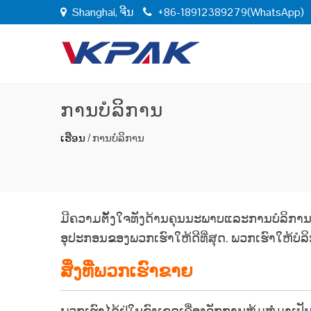
Shanghai, ຈີນ
+86-18912389279(WhatsApp)
ການບໍລິການ
ເຮືອນ
/
ການບໍລິການ
ມີຄວາມຕັ້ງໃຈທັງດ້ານຄຸນນະພາບແລະການບໍລິການ, 
ອຸປະກອນຂອງພວກເຮົາໃຫ້ດີທີ່ສຸດ. ພວກເຮົາໃຫ້ບໍລ
ສິ່ງທີ່ພວກເຮົາຂາຍ
ພວກເຮົາໄດ້ຢູ່ໃນຂົງເຂດເຄື່ອງຈັກການຫຸ້ມຫໍ່ມາເປັນເ