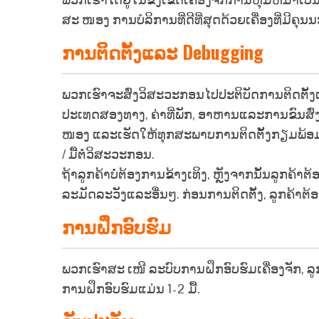
ສະ ໜອງ ການບໍລິການທີ່ດີທີ່ສຸດດ້ວຍເຄື່ອງທີ່ມີຄຸ
ການຕິດຕັ້ງແລະ Debugging
ພວກເຮົາຈະສົ່ງວິສະວະກອນໄປປະຕິບັດການຕິດຕັ້ງແ
ປະເທດສອງທາງ, ຄ່າທີ່ພັກ, ອາຫານແລະການຂົນສົ່ງ,
ໜອງ ແລະເຮັດໃຫ້ທຸກສະພາບການຕິດຕັ້ງກຽມພ້ອມທີ່ຈ
/ ມື້ຕໍ່ວິສະວະກອນ.
ຖ້າລູກຄ້າບໍ່ຕ້ອງການຂ້າງເທິງ, ຫຼັງຈາກນັ້ນລູກ
ລະມັດລະວັງແລະອື່ນໆ. ກ່ອນການຕິດຕັ້ງ, ລູກຄ້າຕ
ການຝຶກອົບຮົມ
ພວກເຮົາສະ ເໜີ ລະບົບການຝຶກອົບຮົມເຄື່ອງຈັກ, 
ການຝຶກອົບຮົມແມ່ນ 1-2 ມື້.