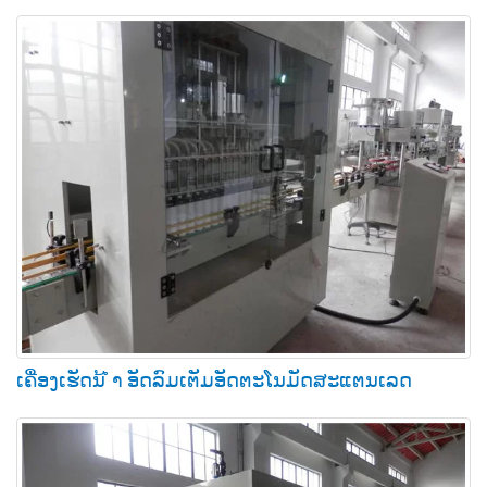
ເຄື່ອງເຮັດນ້ ຳ ອັດລົມເຕັມອັດຕະໂນມັດສະແຕນເລດ