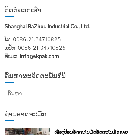
ຕິດ​ຕໍ່​ພວກ​ເຮົາ
Shanghai BaZhou Industrial Co., Ltd.
ໂທ: 0086-21-34710825
ແຟັກ: 0086-21-34710825
ອີເມລ:
info@vkpak.com
ຄົ້ນຫາຜະລິດຕະພັນທີ່ນີ້
ຄົ້ນຫາ
ສຳລັບ:
ທ່ານອາດຈະມັກ
ເຄື່ອງປ້ອນອັດຕະໂນມັດອັດຕະໂນມັດຂາຍ