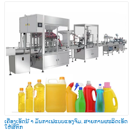
ເຄື່ອງເຮັດນ້ ຳ ມັນກາເຟແບບແຮງຈົມ, ສາຍການຜະລິດເຮັດ
ໃຫ້ສີຕົກ