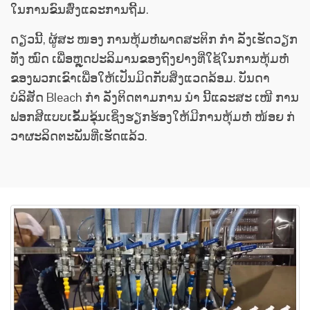
ໃນການຂົນສົ່ງແລະການຖີ້ມ.
ດຽວນີ້, ຜູ້ສະ ໜອງ ການຫຸ້ມຫໍ່ພາດສະຕິກ ກຳ ລັງເຮັດວຽກ
ທັງ ໝົດ ເພື່ອຫຼຸດປະລິມານຂອງຖົງຢາງທີ່ໃຊ້ໃນການຫຸ້ມຫໍ່
ຂອງພວກເຂົາເພື່ອໃຫ້ເປັນມິດກັບສິ່ງແວດລ້ອມ. ບັນດາ
ບໍລິສັດ Bleach ກຳ ລັງຕິດຕາມການ ນຳ ນີ້ແລະສະ ເໜີ ການ
ຟອກສີແບບເຂັ້ມຂຸ້ນເຊິ່ງຮຽກຮ້ອງໃຫ້ມີການຫຸ້ມຫໍ່ ໜ້ອຍ ກ່
ວາຜະລິດຕະພັນທີ່ເຮັດແລ້ວ.