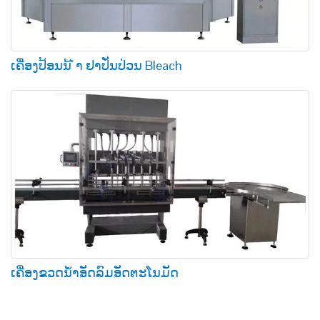
ເຄື່ອງປ້ອນນ້ ຳ ຢາປັ່ນປ່ວນ Bleach
ເຄື່ອງຂວດນໍ້າອັດລົມອັດຕະໂນມັດ