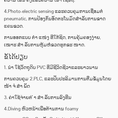
4.Photo-electric sensing ແລະຄວບຄຸມການເຊື່ອມຕໍ່
pneumatic, ການປ້ອງກັນອັດຕະໂນມັດສໍາລັບການຂາດ
ແຄນຂວດ.
ການອອກແບບ ຕຳ ແໜ່ງ ທີ່ໃກ້ຊິດ, ການຄຸ້ມຄອງງ່າຍ,
ເໝາະ ສຳ ລັບການຫຸ້ມຫໍ່ຂວດທຸກຂະ ໜາດ.
ຂໍ້ໄດ້ປຽບ
1. ນຳ ໃຊ້ວັດຖຸດິບ PVC ທີ່ມີຊີວິດຊີວາແລະຍາວນານ
ການຄວບຄຸມ 2.PLC, ແລະປັບປະລິມານການຕື່ມຂໍ້ມູນໂດຍ
ໜ້າ ຈໍ ສຳ ພັດ
3. ຄ່າໃຊ້ຈ່າຍຕ່ ຳ ສຳ ລັບການລົງທືນ
4.Diving ຫົວຫນ້າເພື່ອຕ້ານການ foamy