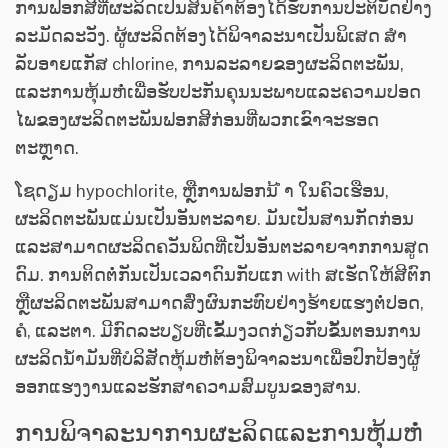
ການຟອກສີທີ່ຜະລິດເປັນສິນຄ້າຕ້ອງໄດ້ຮັບການປະຕິບັດຢ່າງ
ລະມັດລະວັງ. ຜູ້ຜະລິດຕ້ອງໄດ້ພິຈາລະນາເປັນພິເສດ ສຳ
ລັບອາຍແກັສ chlorine, ການລະລາຍຂອງຜະລິດຕະພັນ,
ແລະການຫຸ້ມຫໍ່ເພື່ອຮັບປະກັນຄຸນນະພາບແລະຄວາມປອດ
ໄພຂອງຜະລິດຕະພັນຟອກສີກ່ອນທີ່ພວກເຂົາຈະຮອດ
ຕະຫຼາດ.
ໂຊດຽມ hypochlorite, ຫຼືການຟອກນ້ ຳ ໃນຄົວເຮືອນ,
ຜະລິດຕະພັນແມ່ນເປັນອັນຕະລາຍ. ມັນເປັນສານກັດກ່ອນ
ແລະສາມາດຜະລິດຄວັນພິດທີ່ເປັນອັນຕະລາຍຈາກການສູດ
ດົມ. ການຕິດຕໍ່ກັນເປັນເວລາດົນກັບແກ with ສເຮັດໃຫ້ສີຕົກ
ຫຼືຜະລິດຕະພັນສາມາດສົ່ງຜົນກະທົບຢ່າງຮ້າຍແຮງຕໍ່ປອດ,
ຄໍ, ແລະຕາ. ມີກົດລະບຽບທີ່ເຂັ້ມງວດກ່ຽວກັບຂັ້ນຕອນການ
ຜະລິດນໍ້າມັນທີ່ບໍລິສັດຫຸ້ມຫໍ່ຕ້ອງພິຈາລະນາເພື່ອປົກປ້ອງຜູ້
ອອກແຮງງານແລະຮັກສາຄວາມສົມບູນຂອງສານ.
ການພິຈາລະນາການຜະລິດແລະການຫຸ້ມຫໍ່