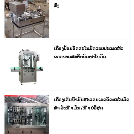
ສົ່ງ
ເຄື່ອງປ້ອນອັດຕະໂນມັດແບບປະເພດຫົວ
ຂວດພາດສະຕິກອັດຕະໂນມັດ
ເຄື່ອງເຕີມນໍ້າມັນສະແຕນເລດອັດຕະໂນມັດ
ສຳ ລັບນ້ ຳ ມັນ / ນ້ ຳ ບໍລິສຸດ