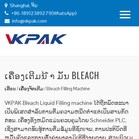
Shanghai, ຈີນ
+86-18912389279(WhatsApp)
info@vkpak.com
ເຄື່ອງເຕີມນ້ ຳ ມັນ BLEACH
ເຮືອນ
/
ເຄື່ອງຈັກເຕີມ
/
Bleach Filling Machine
VKPAK Bleach Liquid Filling machine ໄດ້ຖືກພັດທະນາ
ເປັນພິເສດສໍາລັບການຕື່ມຄວາມຫນືດຕ່ໍາແຕ່ເປັນສານກັດ
ກ່ອນ. ເຄື່ອງທັງຫມົດແມ່ນຄວບຄຸມໂດຍ Schneider PLC,
ເຊິ່ງສາມາດຮັບຮູ້ການຕື່ມຂໍ້ມູນທີ່ຊັດເຈນ, ການປະຕິບັດທີ່
ຫມັ້ນຄົງແລະການຕັ້ງຄ່າພາລາມິເຕີທີ່ງ່າຍດາຍ. ສ່ວນນິວເມ