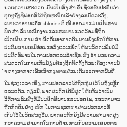
ນວຍຄວາມສະດວກ. ມັນເປັນສິ່ງ ສຳ ຄັນທີ່ຈະຮັບປະກັນວ່າ
ທຸກໆຖັງທີ່ຟອກສີໄດ້ຖືກຜະນຶກເຂົ້າຢ່າງລະມັດລະວັງ,
ເພາະວ່າອາຍແກັສ chlorine ທີ່ ໜີ ອອກມາແມ່ນເປັນສານ
ພິດ ສຳ ລັບພະນັກງານແລະສະພາບແວດລ້ອມທີ່ຖືກ
ເປີດເຜີຍ. ການ ສຳ ຜັດກັບອາກາດດົນນານຍັງເຮັດໃຫ້ການ
ປະສົມສານເຄມີອ່ອນແອລົງແລະເຮັດໃຫ້ຜະລິດຕະພັນບໍ່ມີ
ປະສິດທິພາບໃນການຟອກແລະຂ້າເຊື້ອ. ສິ່ງ ອຳ ນວຍຄວາມ
ສະດວກໃນການເກັບມ້ຽນຕ້ອງຖືກຕິດຕັ້ງດ້ວຍເຄື່ອງເຈາະນ້
ຳ ທາງອາກາດເພື່ອເອົາກgasາຊສ່ວນເກີນອອກຈາກພື້ນທີ່.
ໃນຊ່ວງເວລາ ໜຶ່ງ, ສານຟອກຂາວໄດ້ຖືກຫຸ້ມໄວ້ໃນຖັງເຫຼັກ
ແລະແກ້ວ. ດຽວນີ້, ພາດສະຕິກໄດ້ພິສູດໃຫ້ເຫັນວ່າເປັນ
ວິທີການຂົນສົ່ງທີ່ມີປະສິດທິພາບແລະປອດໄພ, ແລະທ່ານຈະ
ຖືກກົດດັນຢ່າງ ໜັກ ໃນການຊອກຫາສານຟອກຂາວທີ່
ເກັບໄວ້ໃນວັດສະດຸອື່ນ. ພາດສະຕິກຍັງມີຄວາມສາມາດສູງ
ກວ່າຄວາມສາມາດໃນການຕ້ານທານກັບຄວາມເສຍຫາຍ