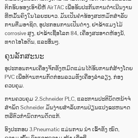
ຕິກຮັບຮອງເອົາຍີ່ຫໍ້ AirTAC ເພື່ອຮັບປະກັນການດໍາເນີນງານ
ທີ່ຫມັ້ນຄົງໃນໄລຍະຍາວ. ມັນ​ເປັນ​ຄໍາ​ຮ້ອງ​ສະ​ຫມັກ​ສໍາ​ລັບ​
ການ​ຕື່ມ​ອາ​ຊິດ​, ອຸ​ປະ​ກອນ​ການ​ເປັນ​ດ່າງ​, ຢາ​ຂ້າ​ແມງ​ໄມ້
corrosive ສູງ​, ຢາ​ຂ້າ​ເຊື້ອ​ໂລກ 84​, ເຄື່ອງ​ສະ​ອາດ​ຫ້ອງ​ນ​້​ໍ​,
ທາດ​ໄອ​ໂອ​ດິນ​, ແລະ​ອື່ນໆ​.
ຄຸນ​ລັກ​ສະ​ນະ
ອຸປະກອນການເຄື່ອງຈັກທັງຫມົດແມ່ນໄດ້ຮັບການກໍ່ສ້າງໂດຍ
PVC ເພື່ອຕ້ານການກັດກ່ອນລວມທັງເຄື່ອງລໍາລຽງ, ກ່ອງ
ຄວບຄຸມ.
ການຄວບຄຸມ 2.Schneider PLC, ແລະການປະຕິບັດຫນ້າຈໍ
ສໍາພັດ Schneider ມັນງ່າຍສໍາລັບການປ່ຽນແປງຂະຫນາດ
ຫລືຕົວກໍານົດການດັດແກ້.
ອົງປະກອບ 3.Pneumatic ແມ່ນການ ນຳ ເຂົ້າທັງ ໝົດ,
ຄວາມ ໝັ້ນ ຄົງແລະຄວາມ ໜ້າ ເຊື່ອຖື.