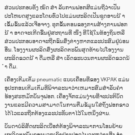
ສ່ວນປະກອບທັງ ໝົດ ສຳ ລັບການຟອກສີແມ່ນຖືວ່າເປັນ
ປະໂຫຍດສູງແລະໂດຍທົ່ວໄປແມ່ນຜະລິດເປັນຊຸດອາບນ້ ຳ
ເຂັ້ມຂົ້ນແລ້ວເຈືອຈາງ. ທຸກຂັ້ນຕອນຂອງການສ້າງການຟອກ
ນ້ ຳ ອາດຈະເກີດຂື້ນຢູ່ສະຖານທີ່ ໜຶ່ງ ທີ່ໃຊ້ໃນທ້ອງຖິ່ນຫລື
ສ່ວນປະກອບອາດຈະຖືກຂົນສົ່ງຕ່າງຫາກແລະປະສົມຢູ່ບ່ອນ
ອື່ນ. ໂຮງງານຜະລິດສົ່ງຜະລິດຕະພັນສຸດທ້າຍໄປໂຮງງານ
ຜະລິດຂວດນ້ ຳ ດື່ມຫລື ສຳ ເລັດຂະບວນການຜະລິດຂວດນ້
ຳ ດື່ມ.
ເຄື່ອງເຕີມເຕັມ pneumatic ແບບເຄື່ອນທີ່ຂອງ VKPAK ແມ່ນ
ອຸປະກອນເຕີມເຕັມທີ່ພິຈາລະນາວ່າເຫມາະສົມສໍາລັບຄໍາ
ຮ້ອງສະຫມັກບັນຈຸຟອກ. ເຄື່ອງຈັກແມ່ນງ່າຍທີ່ຈະປະຕິບັດ
ງານແລະມີຄວາມສາມາດໃນການຕື່ມຂໍ້ມູນໃສ່ຖັງຟອກຂາວ
ໄດ້ໄວແລະຖືກຕ້ອງແລະປະທັບຕາໄວ້ໃນຫນຶ່ງຜ່ານ.
ບັນດາບໍລິສັດຜະລິດເບື່ອກໍ່ຕ້ອງພິຈາລະນາການໂອນຍ້າຍ
ຜະລິດຕະພັນຂອງພວກເຂົາຢ່າງປອດໄພລະຫວ່າງສິ່ງ ອຳ