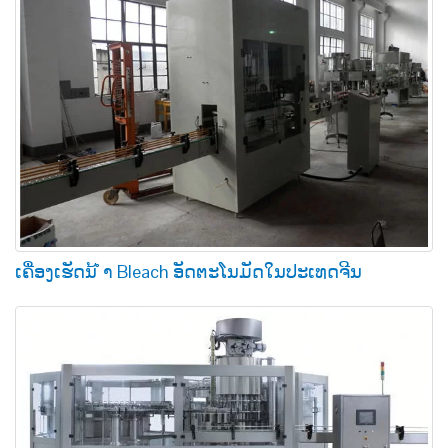
ເຄື່ອງເຮັດນ້ ຳ Bleach ອັດຕະໂນມັດໃນປະເທດຈີນ