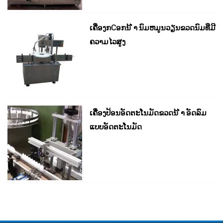
ເຄື່ອງກCອກນ້ ຳ ນົມຫມູນວຽນຂວດນົມທີ່ມີ
ຄວາມໄວສູງ
ເຄື່ອງປ້ອນອັດຕະໂນມັດຂວດນ້ ຳ ອັດລົມ
ແບບອັດຕະໂນມັດ