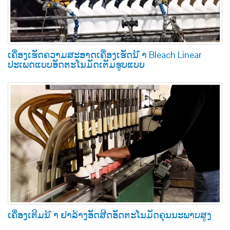
ເຄື່ອງເຮັດຄວາມສະອາດເຄື່ອງເຮັດນ້ ຳ Bleach Linear
ປະເພດແບບອັດຕະໂນມັດເຕັມຮູບແບບ
ເຄື່ອງເຕີມນ້ ຳ ຢາລ້າງອັດສີດອັດຕະໂນມັດຄຸນນະພາບສູງ